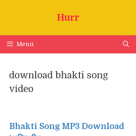
Skip
to
Hurr
content
Menu
download bhakti song
video
Bhakti Song MP3 Download