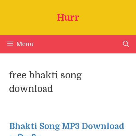
Skip
to
Hurr
content
Menu
free bhakti song
download
Bhakti Song MP3 Download