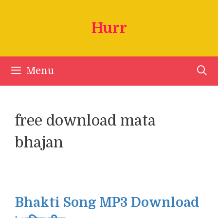
Skip
to
Hurr
content
Menu
free download mata
bhajan
Bhakti Song MP3 Download