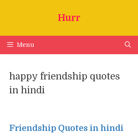
Skip
to
Hurr
content
Menu
happy friendship quotes
in hindi
Friendship Quotes in hindi