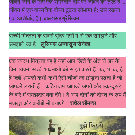
जीवन जीने के लिए एक रेगिस्तान द्वीप पर जीवन की तरह है …
जीवन में एक वास्तविक दोस्त ढूंढना सौभाग्य है; उसे रखना
एक आशीर्वाद है।
बाल्टासर ग्रेसियन
सच्ची मित्रता के सबसे सुंदर गुणों में से एक समझने और
समझाने का है।
लुसियस अन्नासुस सेनेका
एक स्वस्थ मित्रता वह है जहां आप रिश्ते के अंत से डर के
बिना अपनी सच्ची भावनाओं को साझा करते हैं।यह भी वह है
है जहाँ आपको कभी-कभी ऐसी चीज़ों को छोड़ना पड़ता है जो
आपको डराती हैं। कठिन क्षण आपको अपने और एक-दूसरे
के बारे में समझदार बना देंगे। वे आप दोनों को दोस्त के रूप में
मजबूत और करीबी भी बनाएंगे।
राचेल सीमन्स