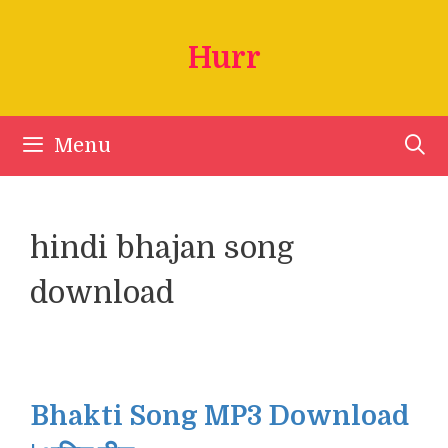
Skip
to
Hurr
content
Menu
hindi bhajan song
download
Bhakti Song MP3 Download