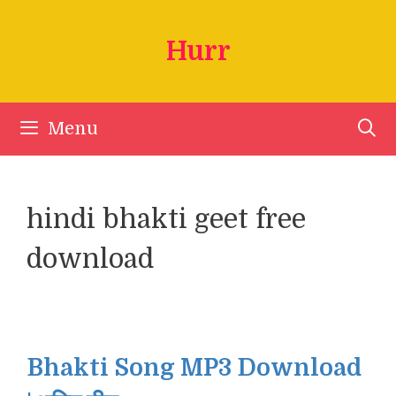
Skip
to
Hurr
content
Menu
hindi bhakti geet free
download
Bhakti Song MP3 Download