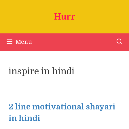
Skip
to
Hurr
content
Menu
inspire in hindi
2 line motivational shayari
in hindi