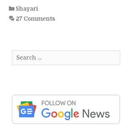
Categories
Shayari
27 Comments
Search
for: