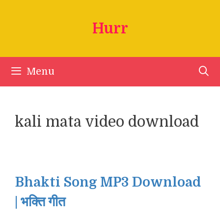
Skip
to
Hurr
content
Menu
kali mata video download
Bhakti Song MP3 Download
| भक्ति गीत