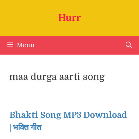
Skip
to
Hurr
content
Menu
maa durga aarti song
Bhakti Song MP3 Download
| भक्ति गीत