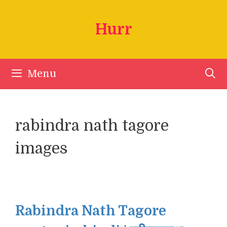
Skip
to
Hurr
content
Menu
rabindra nath tagore
images
Rabindra Nath Tagore