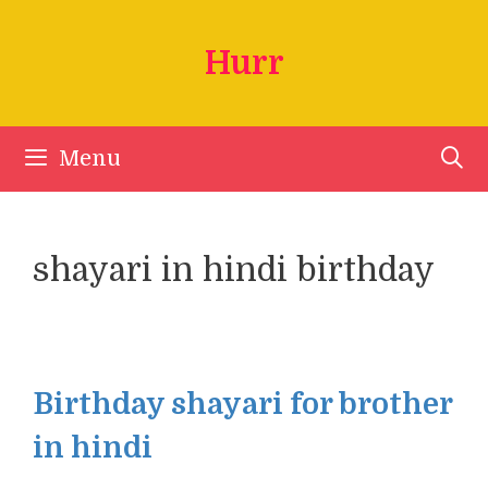
Skip
to
Hurr
content
Menu
shayari in hindi birthday
Birthday shayari for brother
in hindi