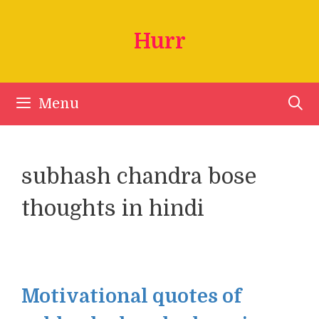
Skip
to
Hurr
content
Menu
subhash chandra bose
thoughts in hindi
Motivational quotes of