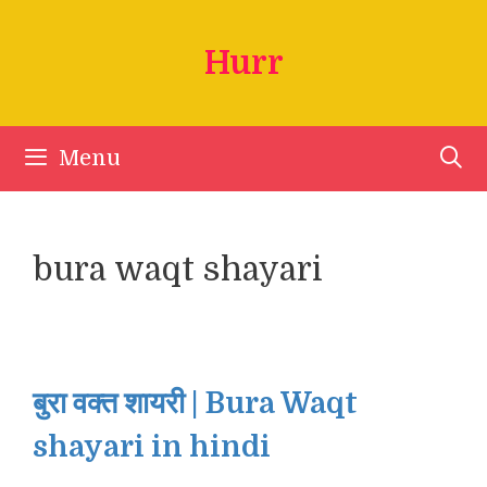
Skip
to
Hurr
content
Menu
bura waqt shayari
बुरा वक्त शायरी | Bura Waqt
shayari in hindi