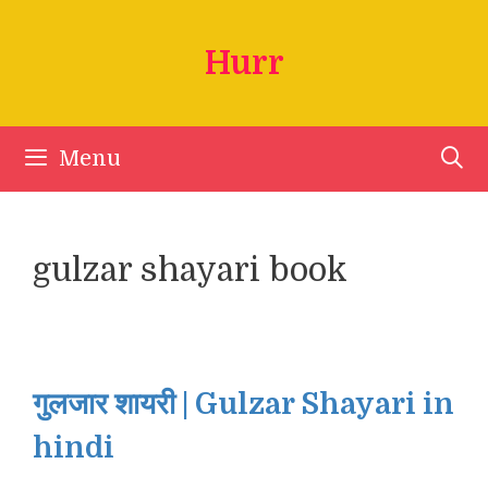
Skip
to
Hurr
content
Menu
gulzar shayari book
गुलजार शायरी | Gulzar Shayari in
hindi