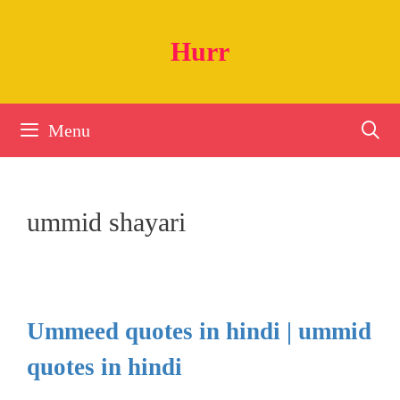
Skip
to
Hurr
content
Menu
ummid shayari
Ummeed quotes in hindi | ummid
quotes in hindi