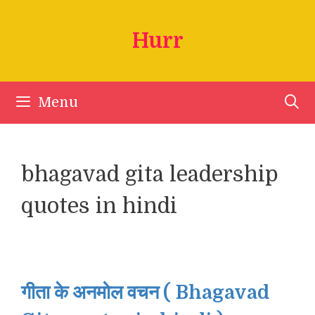
Skip
to
Hurr
content
Menu
bhagavad gita leadership
quotes in hindi
गीता के अनमोल वचन ( Bhagavad