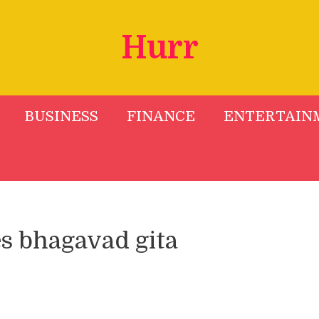
Hurr
BUSINESS
FINANCE
ENTERTAIN
es bhagavad gita