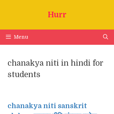
Skip
to
Hurr
content
Menu
chanakya niti in hindi for
students
chanakya niti sanskrit