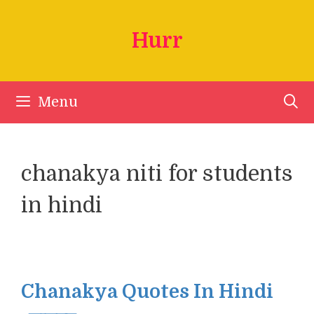
Skip
to
Hurr
content
Menu
chanakya niti for students
in hindi
Chanakya Quotes In Hindi