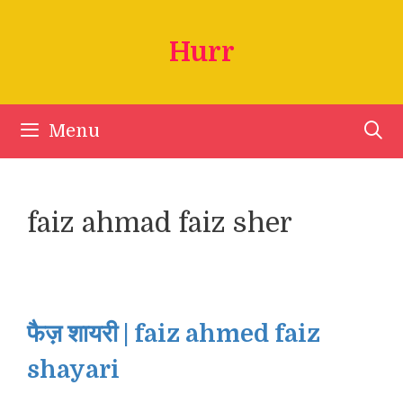
Skip
to
Hurr
content
Menu
faiz ahmad faiz sher
फैज़ शायरी | faiz ahmed faiz
shayari