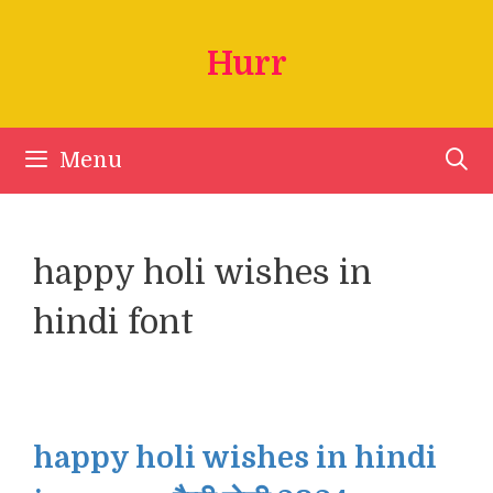
Skip
to
Hurr
content
Menu
happy holi wishes in
hindi font
happy holi wishes in hindi