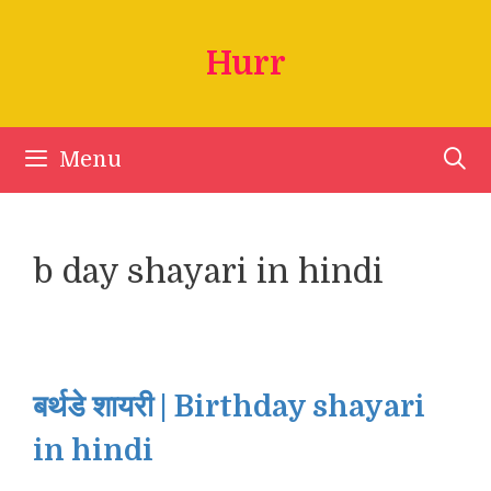
Skip
to
Hurr
content
Menu
b day shayari in hindi
बर्थडे शायरी | Birthday shayari
in hindi