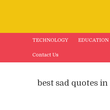
Skip
to
content
TECHNOLOGY
EDUCATION
Contact Us
best sad quotes in