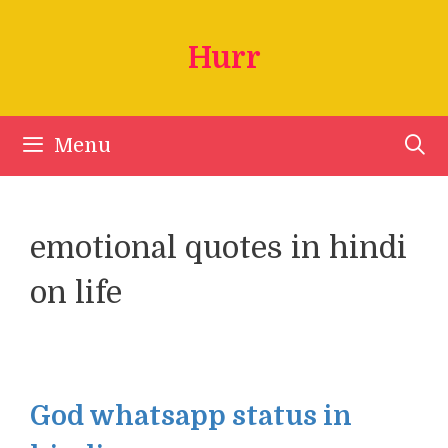
Skip
to
Hurr
content
Menu
emotional quotes in hindi
on life
God whatsapp status in