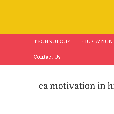
Skip
to
content
TECHNOLOGY
EDUCATION
Contact Us
ca motivation in h