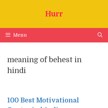
Skip
to
Hurr
content
Menu
meaning of behest in
hindi
100 Best Motivational