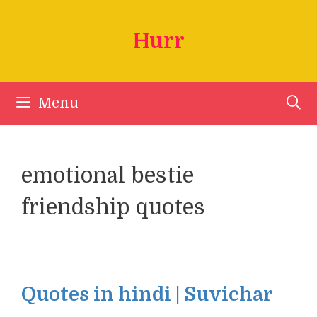
Skip
to
Hurr
content
Menu
emotional bestie
friendship quotes
Quotes in hindi | Suvichar