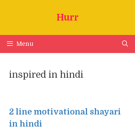
Skip
to
Hurr
content
Menu
inspired in hindi
2 line motivational shayari
in hindi