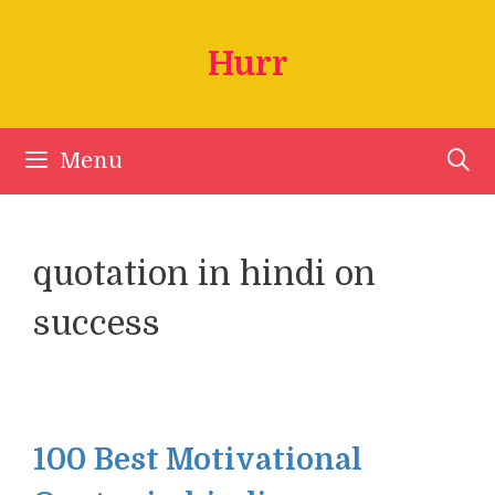
Skip
to
Hurr
content
Menu
quotation in hindi on
success
100 Best Motivational