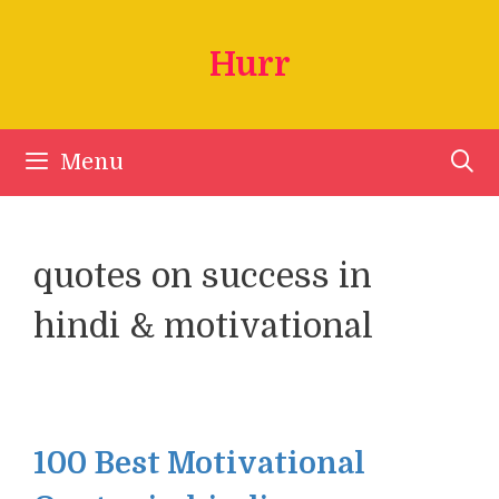
Skip
to
Hurr
content
Menu
quotes on success in
hindi & motivational
100 Best Motivational