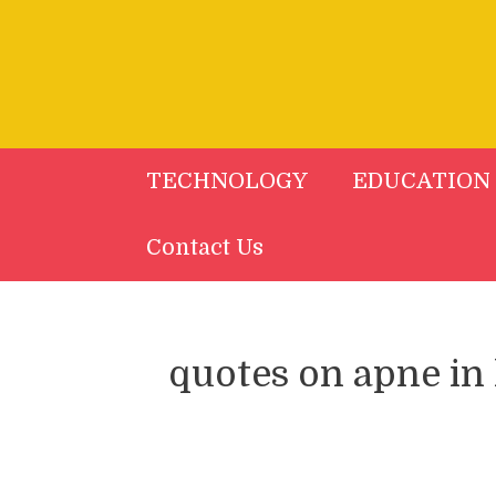
Skip
to
content
TECHNOLOGY
EDUCATION
Contact Us
quotes on apne in