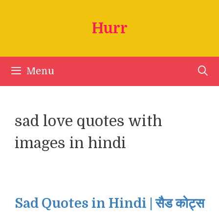
Skip
to
Hurr
content
Menu
sad love quotes with
images in hindi
Sad Quotes in Hindi | सैड कोट्स