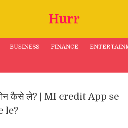
Hurr
BUSINESS
FINANCE
ENTERTAIN
ोन कैसे ले? | MI credit App se
e le?