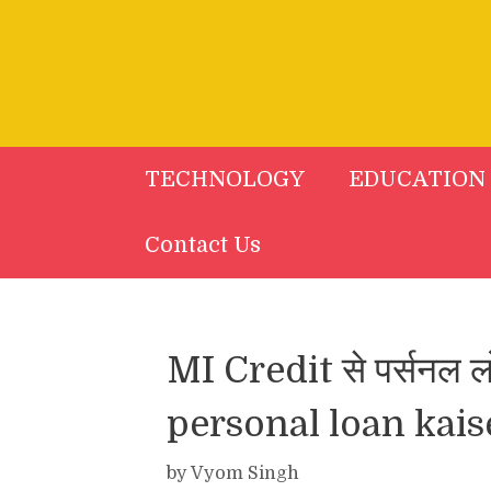
Skip
to
content
TECHNOLOGY
EDUCATION
Contact Us
MI Credit से पर्सनल ल
personal loan kais
by
Vyom Singh