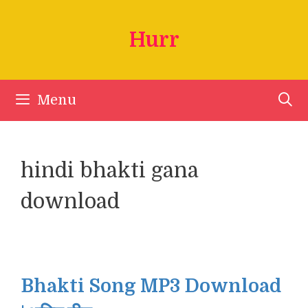
Skip
to
Hurr
content
Menu
hindi bhakti gana
download
Bhakti Song MP3 Download