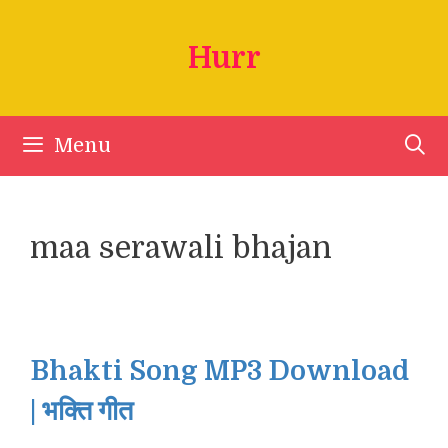
Skip
to
Hurr
content
Menu
maa serawali bhajan
Bhakti Song MP3 Download
| भक्ति गीत