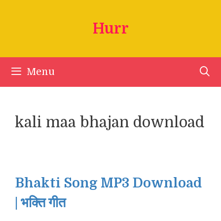
Skip
to
Hurr
content
Menu
kali maa bhajan download
Bhakti Song MP3 Download
| भक्ति गीत