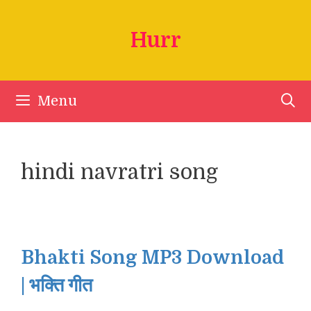
Skip
to
Hurr
content
Menu
hindi navratri song
Bhakti Song MP3 Download
| भक्ति गीत