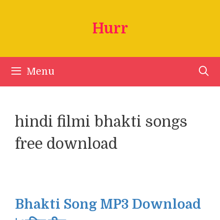
Skip
to
Hurr
content
Menu
hindi filmi bhakti songs
free download
Bhakti Song MP3 Download