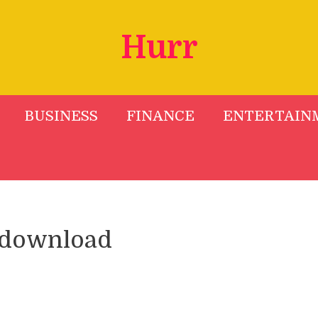
Hurr
BUSINESS
FINANCE
ENTERTAIN
g download