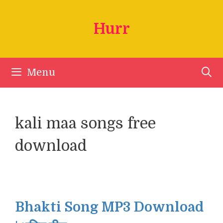
Skip
to
Hurr
content
Menu
kali maa songs free
download
Bhakti Song MP3 Download